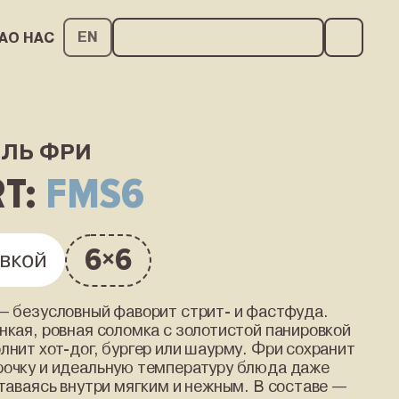
EN
А
О НАС
РИ
КАРЬЕРА
О НАС
ЛЬ ФРИ
RT:
FMS6
6
6
×
овкой
— безусловный фаворит стрит- и фастфуда.
нкая, ровная соломка с золотистой панировкой
лнит хот-дог, бургер или шаурму. Фри сохранит
очку и идеальную температуру блюда даже
ставаясь внутри мягким и нежным. В составе —