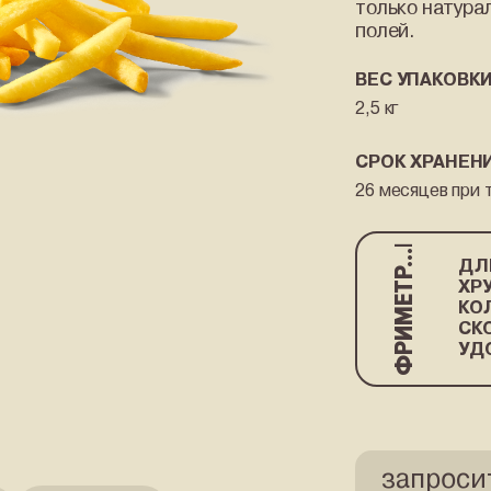
только натура
полей.
ВЕС УПАКОВКИ
2,5 кг
СРОК ХРАНЕН
26 месяцев при 
ФРИМЕТР...|
ДЛ
ХР
КО
СК
УД
запроси