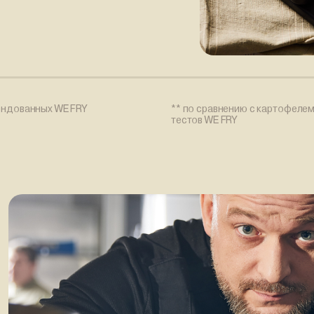
ендованных WE FRY
** по сравнению с картофелем
тестов WE FRY