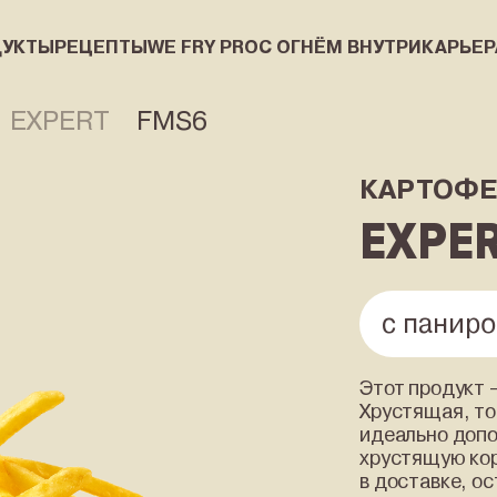
ДУКТЫ
РЕЦЕПТЫ
WE FRY PRO
С ОГНЁМ ВНУТРИ
КАРЬЕР
EXPERT
FMS6
WE FRY PRO
С ОГНЁМ ВНУТ
КАРТОФЕ
EXPE
с панир
Этот продукт 
Хрустящая, то
идеально допо
хрустящую кор
в доставке, о