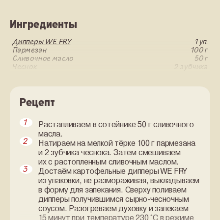
Ингредиенты
Дипперы WE FRY
1 уп.
Пармезан
100 г
Сливочное масло
50 г
Чеснок
2 зубчика
Рецепт
Растапливаем в сотейнике 50 г сливочного
масла.
Натираем на мелкой тёрке 100 г пармезана
и 2 зубчика чеснока. Затем смешиваем
их с растопленным сливочным маслом.
Достаём картофельные дипперы WE FRY
из упаковки, не размораживая, выкладываем
в форму для запекания. Сверху поливаем
дипперы получившимся сырно-чесночным
соусом. Разогреваем духовку и запекаем
15 минут при температуре 230 °С в режиме